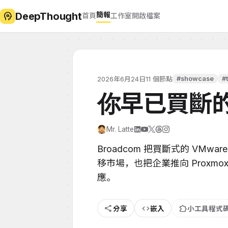
DeepThought
psychology
簡報
首頁
工作室
開啟檔案
#showcase
#
2026年6月24日
11 個節點
你早已買斷
Mr. Latte
Broadcom 把買斷式的 VM
移市場，也把企業推向 Proxmox、
應。
share
code
extension
分享
嵌入
小工具程式