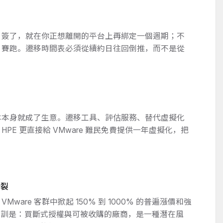
：簽了，就在你正想離開的平台上再綁定一個週期；不
日賽跑。遷移時間表必須從續約日往回倒推，而不是從
本本身就成了生意。遷移工具、評估服務、替代虛擬化
PE 更直接給 VMware 難民免費提供一年虛擬化，把
斷裂
VMware 客群中掀起 150% 到 1000% 的普遍漲價和強
教訓是：買斷式授權與可被收購的廠商，是一種潛在風