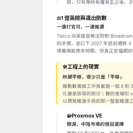
險，只有等所有權易主之後，
1 億英鎊與退出倒數
⚖️
一邊打官司，一邊搬遷
Tesco 向英國高等法院對 Broadcom、
的求償，並訂下 2027 年底前遷移
律籌碼能換來時間，但真正定檔期的
工程上的現實
🛠️
所謂平移，很少只是「平移」
搬動數萬個工作負載是一個 6 到
化層是容易的部分；難的是複刻 vCe
以撰寫維運手冊的那一整套維運
Proxmox VE
🧩
開源，中階市場的預設選擇