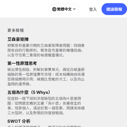
language
expand_more
登入
閱讀簡報
繁體中文
更多簡報
艾森豪矩陣
把緊急和重要分開的艾森豪矩陣運用圖：四個象
限各自的行動原則、緊急冒充重要的幾種扭曲，
以及守住第二象限的每週覆盤儀式。
第一性原理思考
揭出慣性假設、拆解到事實單元、再從白紙重新
組裝的第一性原理實作流程：成本結構與技術選
型兩個應用示例、與類比思維的分工，以及防止
濫用的邊界線。
五個為什麼（5 Whys）
從症狀一路下探到流程缺陷的五個為什麼運用
圖：從問題定義到五層「為什麼」各層發生的
事，怪罪個人、滿足於第一個答案、用猜測串鏈
三大陷阱，以及對策的防復發驗證。
SWOT 分析