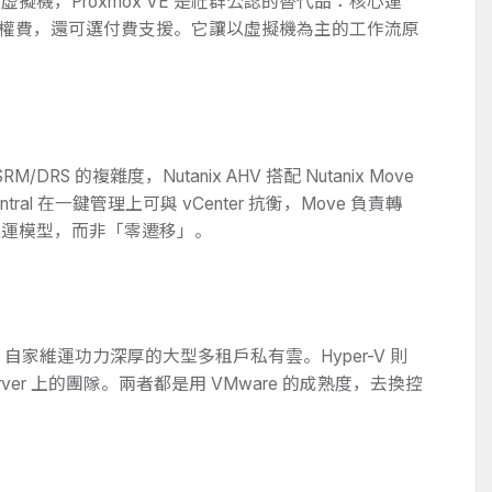
雜的虛擬機，Proxmox VE 是社群公認的替代品：核心運
零授權費，還可選付費支援。它讓以虛擬機為主的工作流原
DRS 的複雜度，Nutanix AHV 搭配 Nutanix Move
tral 在一鍵管理上可與 vCenter 抗衡，Move 負責轉
維運模型，而非「零遷移」。
苛、自家維運功力深厚的大型多租戶私有雲。Hyper-V 則
erver 上的團隊。兩者都是用 VMware 的成熟度，去換控