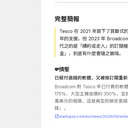
完整簡報
Tesco 在 2021 年買下了買斷式的 v
年的支援。但 2023 年 Broad
代之的是「續約或走人」的訂閱模
金」，到底有什麼會隨之崩塌。
擠壓
💸
已經付過錢的軟體，又被按訂閱重新
Broadcom 對 Tesco 早已付
175%、大型主機加價約 350%，並就 Cl
萬美元的報價。這是典型的鎖定套路
錢」。
open_in_new
startupxo.com/ko/news/2026/06/enter