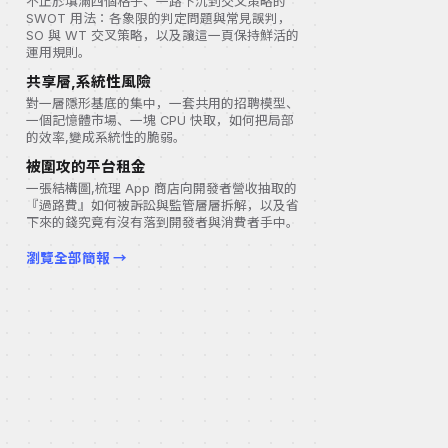
不止於填滿四個格子、一路下沉到交叉策略的
SWOT 用法：各象限的判定問題與常見誤判，
SO 與 WT 交叉策略，以及讓這一頁保持鮮活的
運用規則。
共享層,系統性風險
對一層隱形基底的集中，一套共用的招聘模型、
一個記憶體市場、一塊 CPU 快取，如何把局部
的效率,變成系統性的脆弱。
被圍攻的平台租金
一張結構圖,梳理 App 商店向開發者營收抽取的
『過路費』如何被訴訟與監管層層拆解，以及省
下來的錢究竟有沒有落到開發者與消費者手中。
瀏覽全部簡報 →