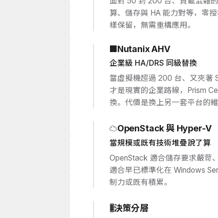
面對 50 到 200 台、負載混
算、儲存與 HA 能力對等，
樣保留，無需重構應用。
Nutanix AHV
🏢
企業級 HA/DRS 同級替換
當虛擬機超過 200 台、又夾著 SRM/
才是現實的企業路線，Prism Cen
換。代價是換上另一套平台的
OpenStack 與 Hyper-V
☁️
當規模或既有技術堆疊說了算
OpenStack 適合儲存要求嚴
適合早已標準化在 Windows S
制力或既有積累。
決策分層
🎚️