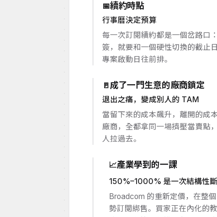
續約時點
📅
行事曆決定預算
每一次訂閱續約都是一個岔路口
簽，就要和一個硬性切換的截止
專案啟動日往前排。
成了一門生意的廠商鎖定
🚪
退出之痛，變成別人的 TAM
當留下來的成本飆升，離開的成
廠商，全都拿同一場擠壓當賣點，H
人拉過去。
產業學到的一課
📈
150%–1000% 是一次結構性
Broadcom 的重新定價，在整個 
勢訂閱綁售。買家正在內化的