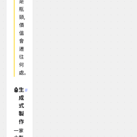
是
瓶
頸,
價
值
會
遷
往
何
處。
生
🤖
#
成
式
製
作
一家