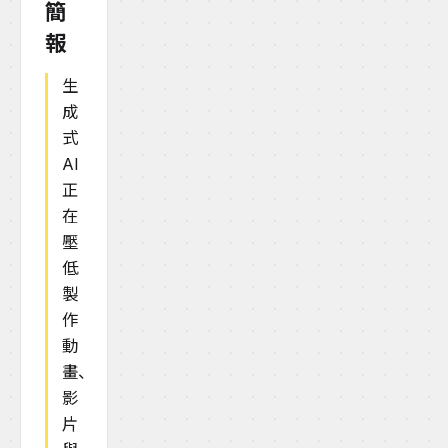
簡
報
生
成
式
AI
正
在
壓
低
製
作
動
畫、
影
片