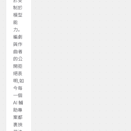
於受
制於
模型
能
力。
編劇
與作
曲者
的公
開拒
絕表
明,如
今每
一個
AI 輔
助專
案都
裹挾