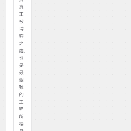
真
正
被
博
弈
之
處,
也
是
最
艱
難
的
工
程
所
棲