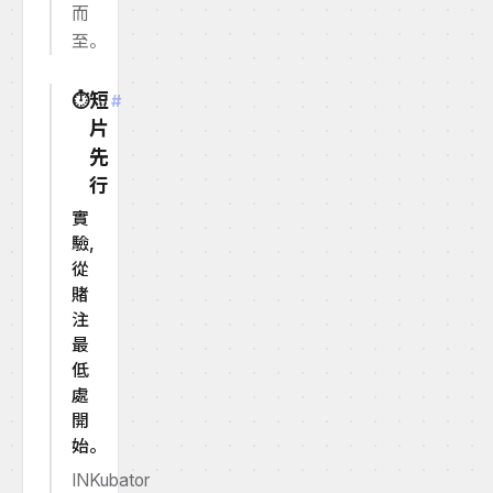
而
至。
短
⏱️
#
片
先
行
實
驗,
從
賭
注
最
低
處
開
始。
INKubator