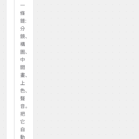
一
條
鏈:
分
鏡、
構
圖、
中
間
畫、
上
色、
聲
音。
把
它
自
動