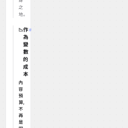
身
之
地。
作
📉
#
為
變
數
的
成
本
內
容
預
算,
不
再
是