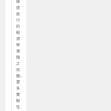
綠
燈
放
行
的
經
濟
學
便
隨
之
改
變。
更
多
實
驗
性