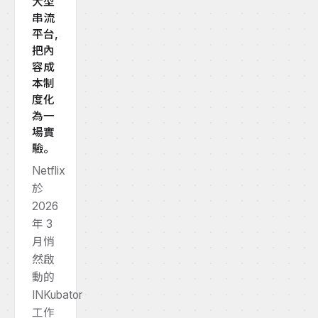
大型
串流
平台,
把內
容成
本制
度化
為一
場實
驗。
Netflix
於
2026
年 3
月悄
然啟
動的
INKubator
工作