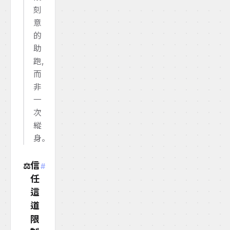
刻
意
的
助
跑,
而
非
一
次
縱
身。
信
⚖️
#
任
這
道
限