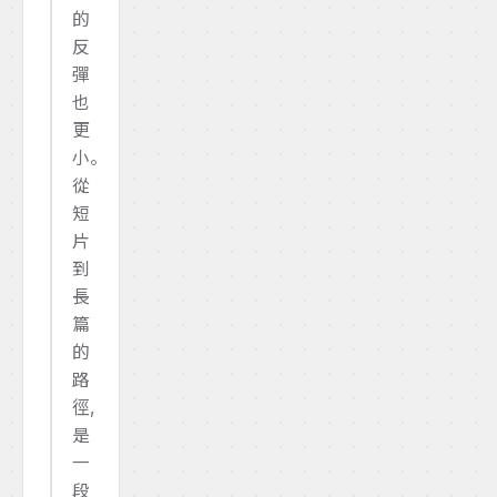
的
反
彈
也
更
小。
從
短
片
到
長
篇
的
路
徑,
是
一
段