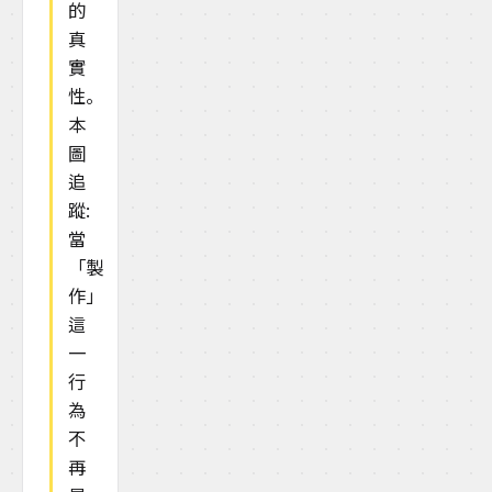
的
真
實
性。
本
圖
追
蹤:
當
「製
作」
這
一
行
為
不
再