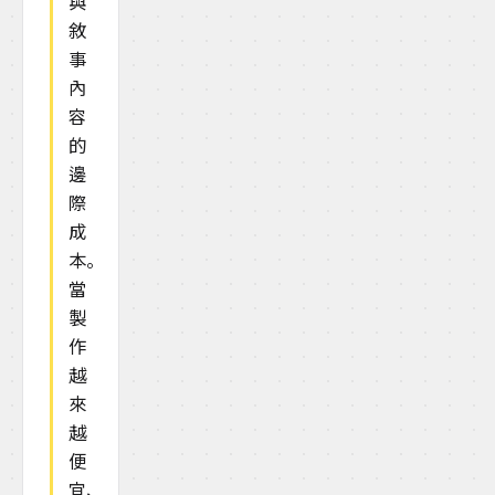
與
敘
事
內
容
的
邊
際
成
本。
當
製
作
越
來
越
便
宜、