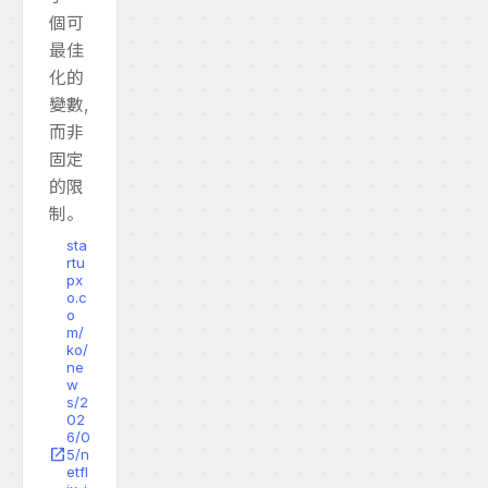
個可
最佳
化的
變數,
而非
固定
的限
制。
sta
rtu
px
o.c
o
m/
ko/
ne
w
s/2
02
6/0
open_in_new
5/n
etfl