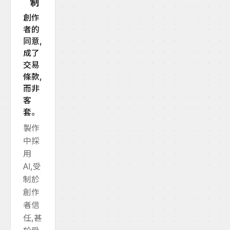
制
創作
者的
同意,
成了
交易
條款,
而非
客
套。
製作
中採
用
AI,受
制於
創作
者信
任,甚