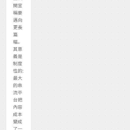
開宣
稱要
邁向
更長
篇
幅。
其意
義是
制度
性的:
最大
的串
流平
台把
內容
成本
變成
了一