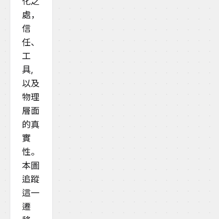
化之
處，
信
任、
工
具,
以及
物理
層面
的真
實
性。
本圖
追蹤
這一
遷