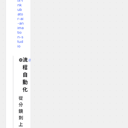
ix-i
nk
ub
ato
r-ai
-an
ima
tio
n-s
tud
io
流
⚙️
#
程
自
動
化
從
分
鏡
到
上