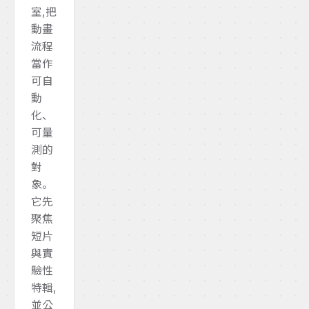
室,把
動畫
流程
當作
可自
動
化、
可量
測的
對
象。
它先
聚焦
短片
與實
驗性
特輯,
並公