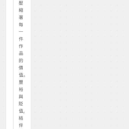
壓
縮
著
每
一
件
作
品
的
價
值。
豐
裕
與
貶
值,
結
伴