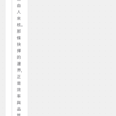
由
人
來
核。
那
條
抉
擇
的
邊
界,
正
是
效
率
與
品
質