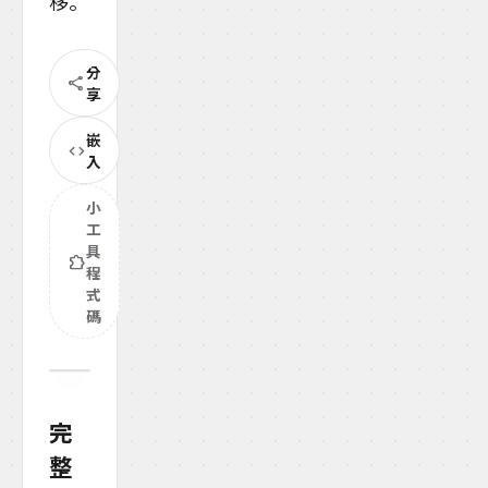
移。
分
share
享
嵌
code
入
小
工
具
extension
程
式
碼
完
整