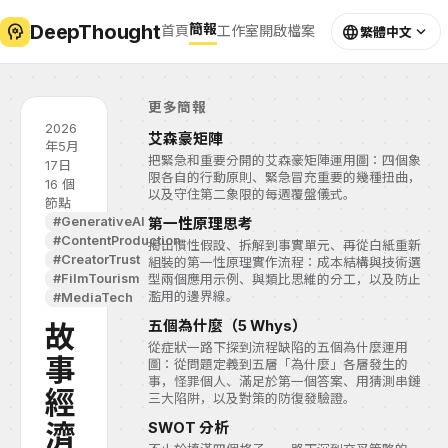
DeepThought
psychology
簡報
language
expand_more
首頁
工作室
開啟檔案
繁體中文
更多簡報
2026
艾森豪矩陣
年5月
把緊急和重要分開的艾森豪矩陣運用圖：四個象
17日
限各自的行動原則、緊急冒充重要的幾種扭曲，
16 個
以及守住第二象限的每週覆盤儀式。
節點
#GenerativeAI
第一性原理思考
#ContentProduction
揭出慣性假設、拆解到事實單元、再從白紙重新
#CreatorTrust
組裝的第一性原理實作流程：成本結構與技術選
#FilmTourism
型兩個應用示例、與類比思維的分工，以及防止
濫用的邊界線。
#MediaTech
五個為什麼（5 Whys）
故
從症狀一路下探到流程缺陷的五個為什麼運用
事
圖：從問題定義到五層「為什麼」各層發生的
事，怪罪個人、滿足於第一個答案、用猜測串鏈
經
三大陷阱，以及對策的防復發驗證。
濟
SWOT 分析