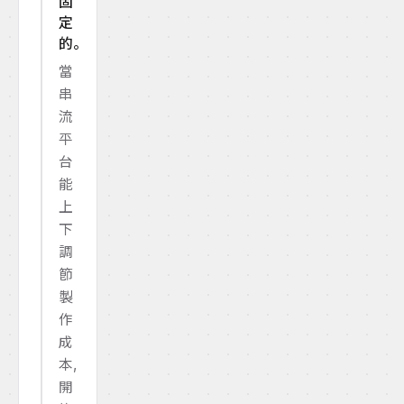
固
定
的。
當
串
流
平
台
能
上
下
調
節
製
作
成
本,
開