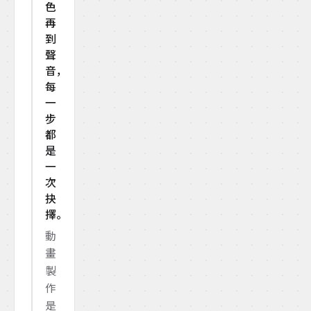
色
再
到
聲
音，
每
一
步
都
是
一
次
抉
擇。
動
畫
製
作
是