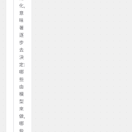
化,
意
味
著
逐
步
去
決
定:
哪
些
由
模
型
來
做,
哪
些