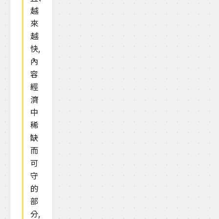
越
來
越
快,
內
容
經
濟
中
稀
缺
而
可
守
的
部
分,