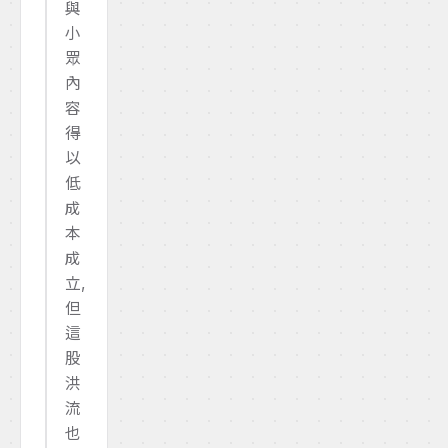
與
小
眾
內
容
得
以
低
成
本
成
立,
但
這
股
洪
流
也