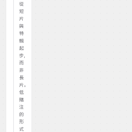
從
短
片
與
特
輯
起
步,
而
非
長
片。
低
賭
注
的
形
式