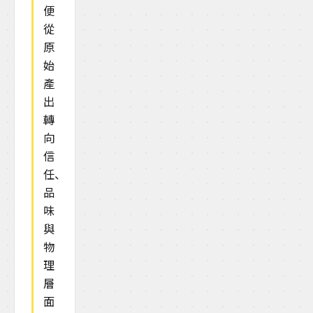
便
從
原
始
產
出
轉
向
信
任、
品
味
與
物
理
層
面