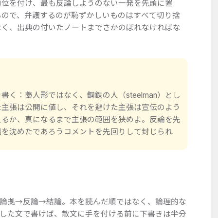
順位を付け、最も反論しようのない一発を先頭に置
るので、弁護するのが恥ずかしいものはすべて切り捨
なく、出典の付いたノートまでさかのぼれなければな
く：藁人形ではなく、鋼鉄の人（steelman）とし
た主張は公開に値し、それを避けた主張は宣伝のよう
えるか、真になるまで主張の範囲を狭めよ。反論を先
稿を沈めたであろうコメントを先回りして封じられ
論拠→反論→結論。本を読んだ順ではなく、論理的な
した文で書けば、散文に手を付ける前に下書きは半分