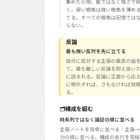
集めた引用。数ではなく強さで
く。弱い根拠は強い根拠を薄め
てる。すべての根拠は記憶では
らない。
反論
最も強い反対を先に立てる
自分に反対する主張の最良の版を書
て。最も厳しい反論を耐え抜い
に読まれる。反論に正面から応
に明示すれば、さもなければ投
る。
構成を組む
🗂️
時系列ではなく論証の順に並べる
主張ノートを背骨に並べる：主張→
力の順に並べる。構成の各行を完結