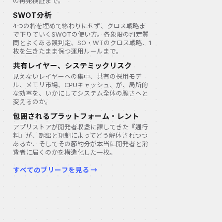
の再発検証まで。
SWOT分析
4つの枠を埋めて終わりにせず、クロス戦略ま
で下りていくSWOTの使い方。各象限の判定質
問とよくある誤判定、SO・WTのクロス戦略、1
枚を生きたまま保つ運用ルールまで。
共有レイヤー、システミックリスク
見えないレイヤーへの集中、共有の採用モデ
ル、メモリ市場、CPUキャッシュ、が、局所的
な効率を、いかにしてシステム全体の脆さへと
変えるのか。
包囲されるプラットフォーム・レント
アプリストアが開発者収益に課してきた『通行
料』が、訴訟と規制によってどう解体されつつ
あるか、そしてその節約分が本当に開発者と消
費者に届くのかを構造化した一枚。
すべてのブリーフを見る →