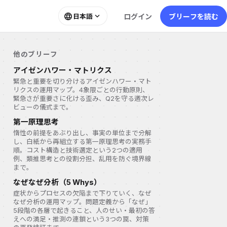
language
expand_more
ログイン
ブリーフを読む
日本語
他のブリーフ
アイゼンハワー・マトリクス
緊急と重要を切り分けるアイゼンハワー・マト
リクスの運用マップ。4象限ごとの行動原則、
緊急さが重要さに化ける歪み、Q2を守る週次レ
ビューの儀式まで。
第一原理思考
惰性の前提をあぶり出し、事実の単位まで分解
し、白紙から再組立する第一原理思考の実務手
順。コスト構造と技術選定という2つの適用
例、類推思考との役割分担、乱用を防ぐ境界線
まで。
なぜなぜ分析（5 Whys）
症状からプロセスの欠陥まで下りていく、なぜ
なぜ分析の運用マップ。問題定義から「なぜ」
5段階の各層で起きること、人のせい・最初の答
えへの満足・推測の連鎖という3つの罠、対策