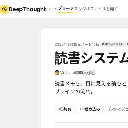
DeepThought
psychology
ブリーフ
ホーム
スタジオ
ファイルを開く
#showcase
2026年3月18日
ノード10個
読書システ
Mr. Latte
読書メモを、目に見える論点と
ブレインの流れ。
share
code
extension
共有
埋め込み
ウィジ