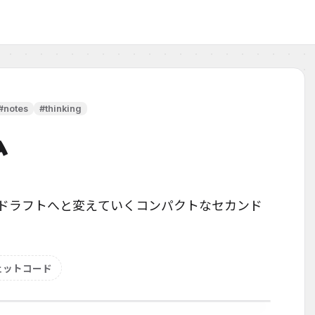
#notes
#thinking
ム
ドラフトへと変えていくコンパクトなセカンド
ェットコード