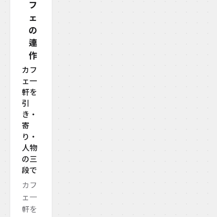
フ
ェ
の
連
作
カフ
ェ一
軒を
引
き・
寄
り・
人物
の三
段で
カフ
ェ一
軒を