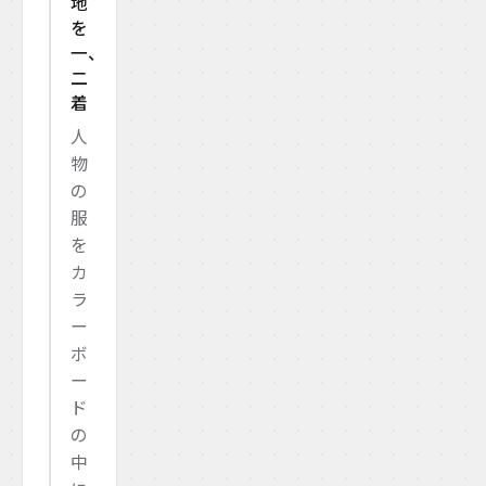
地
を
一、
二
着
人
物
の
服
を
カ
ラ
ー
ボ
ー
ド
の
中