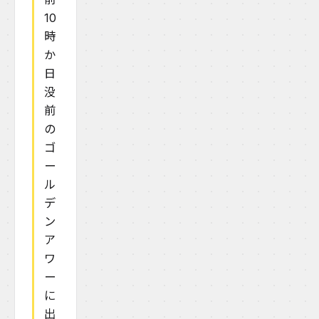
10
時
か
日
没
前
の
ゴ
ー
ル
デ
ン
ア
ワ
ー
に
出