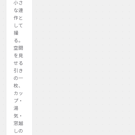
小さ
な連
作と
して
撮
る。
空間
を見
せる
引き
の一
枚、
カッ
プ・
湯
気・
窓越
しの