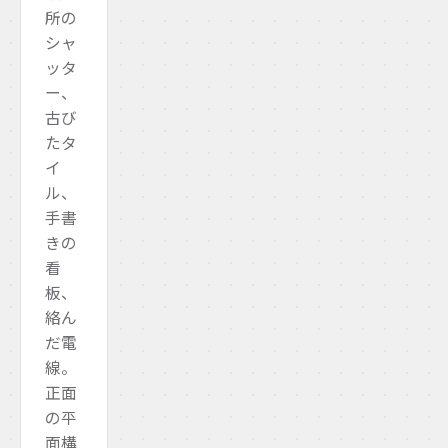
所の
シャ
ッタ
ー、
古び
たタ
イ
ル、
手書
きの
看
板、
絡ん
だ電
線。
正面
の平
面構