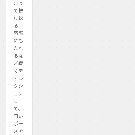
まっ
て振
り返
る、
窓際
にも
たれ
るな
ど緩
くデ
ィレ
クシ
ョン
し
て、
固い
ポー
ズを