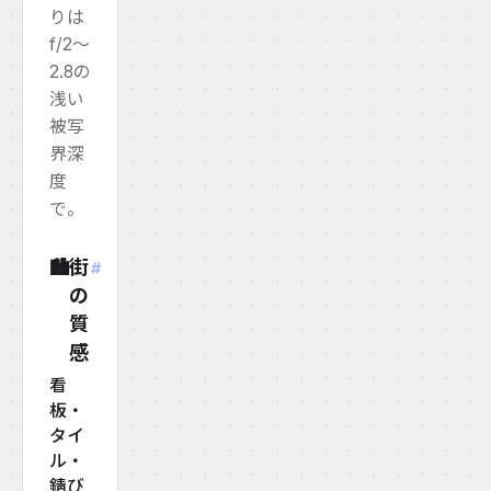
りは
f/2〜
2.8の
浅い
被写
界深
度
で。
街
🏙️
#
の
質
感
看
板・
タイ
ル・
錆び