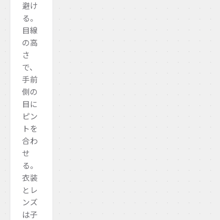
避け
る。
目線
の高
さ
で、
手前
側の
目に
ピン
トを
合わ
せ
る。
衣装
とレ
ンズ
は子