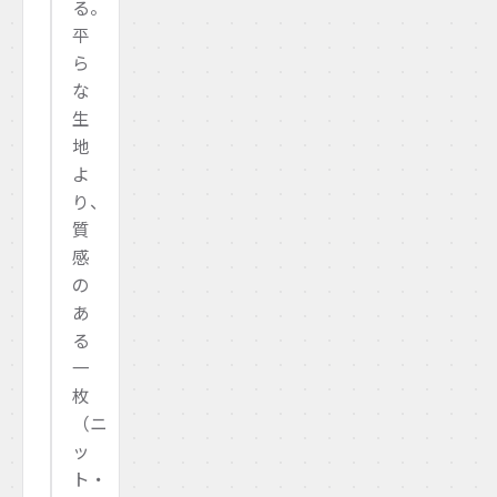
る。
平
ら
な
生
地
よ
り、
質
感
の
あ
る
一
枚
（ニ
ッ
ト・