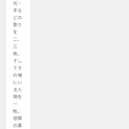
光・
手な
どの
寄り
を
二、
三
枚、
そし
てそ
の場
にい
る人
物を
一
枚。
窓際
の柔