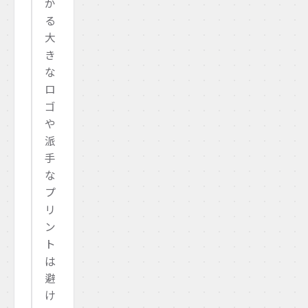
か
る
大
き
な
ロ
ゴ
や
派
手
な
プ
リ
ン
ト
は
避
け