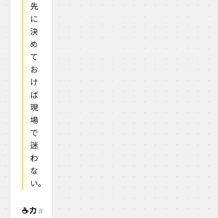
先
に
決
め
て
お
け
ば
現
場
で
迷
わ
な
い。
カ
☕
#