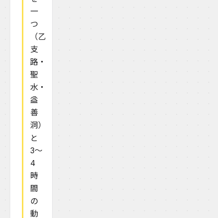
一
つ
（乙
支
路・
聖
水・
益
善
洞）
と
3〜
4
時
間
の
動