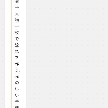
街
→
人
物
一
枚
で
流
れ
を
作
り、
光
の
い
い
午
前