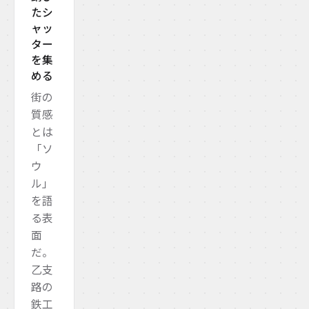
たシ
ャッ
ター
を集
める
街の
質感
とは
「ソ
ウ
ル」
を語
る表
面
だ。
乙支
路の
鉄工