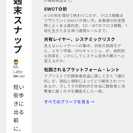
週
の再発検証まで。
末
SWOT分析
4つの枠を埋めて終わりにせず、クロス戦略ま
ス
で下りていくSWOTの使い方。各象限の判定質
問とよくある誤判定、SO・WTのクロス戦略、1
ナ
枚を生きたまま保つ運用ルールまで。
ッ
共有レイヤー、システミックリスク
見えないレイヤーへの集中、共有の採用モデ
プ
ル、メモリ市場、CPUキャッシュ、が、局所的
な効率を、いかにしてシステム全体の脆さへと
変えるのか。
Mr.
包囲されるプラットフォーム・レント
Latte
アプリストアが開発者収益に課してきた『通行
料』が、訴訟と規制によってどう解体されつつ
短い
あるか、そしてその節約分が本当に開発者と消
費者に届くのかを構造化した一枚。
街歩
すべてのブリーフを見る →
きに
出る
前
に、