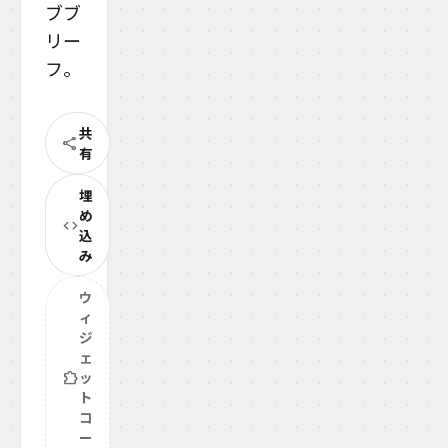
ブブ
リー
フ。
共
share
有
埋
め
code
込
み
ウ
ィ
ジ
ェ
extension
ッ
ト
コ
ー