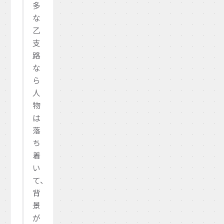
多
な
乙
支
路
な
ら
人
物
は
落
ち
着
い
て、
背
景
が