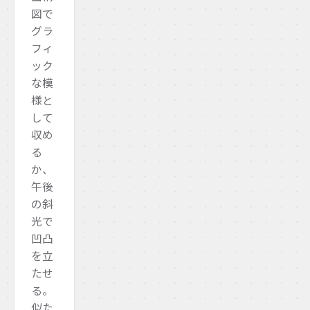
図で
グラ
フィ
ック
な模
様と
して
収め
る
か、
午後
の斜
光で
凹凸
を立
たせ
る。
似た