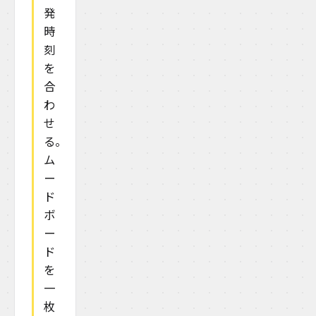
発
時
刻
を
合
わ
せ
る。
ム
ー
ド
ボ
ー
ド
を
一
枚