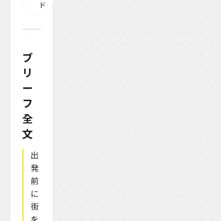
ド
ブ
リ
ー
フ
全
文
出
発
前
に
街
を