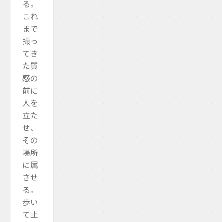
る。
これ
まで
撮っ
てき
た質
感の
前に
人を
立た
せ、
その
場所
に属
させ
る。
歩い
て止