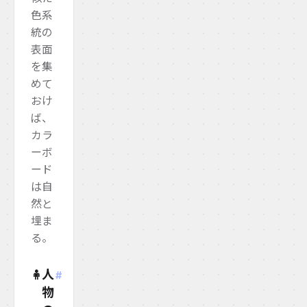
色系
統の
表面
を集
めて
おけ
ば、
カラ
ーボ
ード
は自
然と
埋ま
る。
人
🧍
#
物