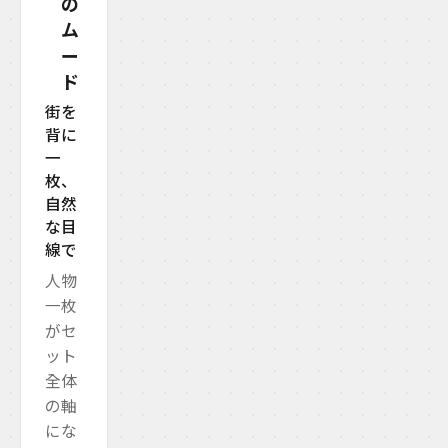
の
ム
ー
ド
街を
背に
一
枚、
自然
な目
線で
人物
一枚
がセ
ット
全体
の軸
にな