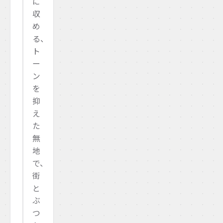
に
収
め
る、
ト
ー
ン
を
抑
え
た
無
地
で、
街
と
ぶ
つ