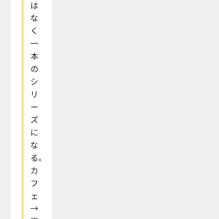
は
な
く
一
本
の
シ
リ
ー
ズ
に
な
る。
カ
フ
ェ
→