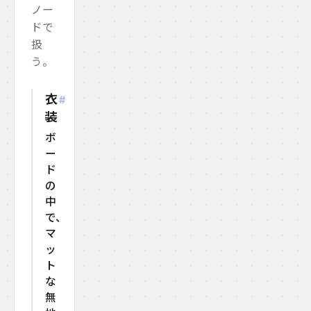
ノー
ドで
扱
う。
衣
#
装
ボ
ー
ド
の
中
で、
マ
ッ
ト
な
無