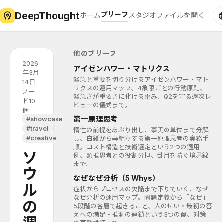
DeepThought
psychology
ブリーフ
lan
ホーム
スタジオ
ファイルを開く
他のブリーフ
2026
アイゼンハワー・マトリクス
年3月
緊急と重要を切り分けるアイゼンハワー・マト
14日
リクスの運用マップ。4象限ごとの行動原則、
ノー
緊急さが重要さに化ける歪み、Q2を守る週次レ
ド10
ビューの儀式まで。
個
第一原理思考
#showcase
#travel
惰性の前提をあぶり出し、事実の単位まで分解
#creative
し、白紙から再組立する第一原理思考の実務手
順。コスト構造と技術選定という2つの適用
ソ
例、類推思考との役割分担、乱用を防ぐ境界線
まで。
ウ
なぜなぜ分析（5 Whys）
ル
症状からプロセスの欠陥まで下りていく、なぜ
なぜ分析の運用マップ。問題定義から「なぜ」
の
5段階の各層で起きること、人のせい・最初の答
えへの満足・推測の連鎖という3つの罠、対策