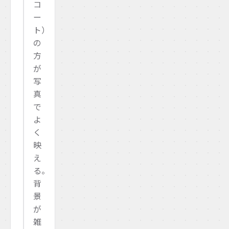
コ
ー
ト）
の
方
が
写
真
で
よ
く
映
え
る。
背
景
が
雑