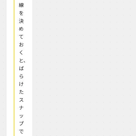
線
を
決
め
て
お
く
と、
ば
ら
け
た
ス
ナ
ッ
プ
で