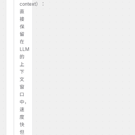
context）：
直
接
保
留
在
LLM
的
上
下
文
窗
口
中，
速
度
快
但