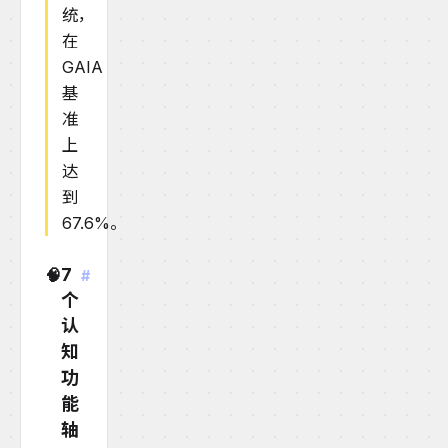
统，
在
GAIA
基
准
上
达
到
67.6%。
7
🧠
#
个
认
知
功
能
轴