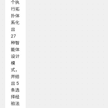
个执
行拓
扑体
系化
出
27
种智
能体
设计
模
式，
并给
出 5
条选
择经
验法