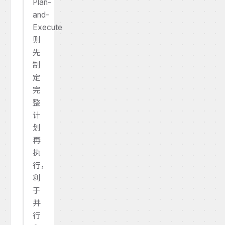
Plan-
and-
Execute
则
先
制
定
完
整
计
划
再
执
行，
利
于
并
行