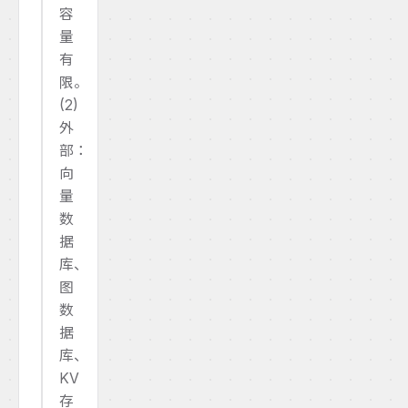
容
量
有
限。
(2)
外
部：
向
量
数
据
库、
图
数
据
库、
KV
存