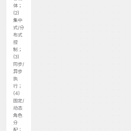
体；
(2)
集中
式/分
布式
控
制；
(3)
同步/
异步
执
行；
(4)
固定/
动态
角色
分
配；