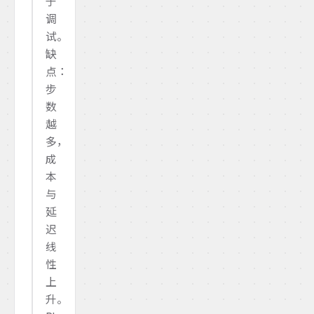
于
调
试。
缺
点：
步
数
越
多，
成
本
与
延
迟
线
性
上
升。