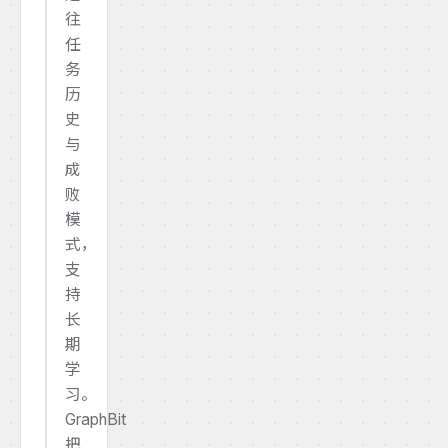
往
任
务
历
史
与
成
败
模
式，
支
持
长
期
学
习。
GraphBit
把