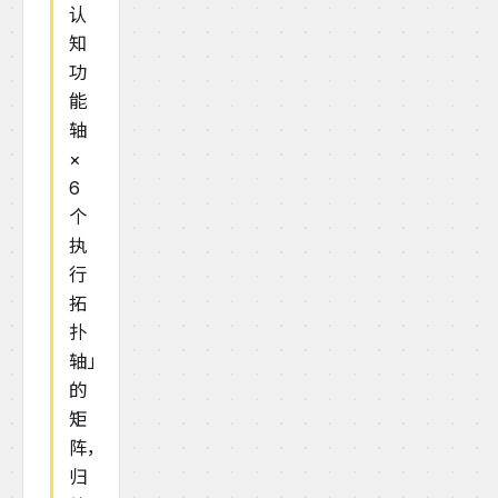
认
知
功
能
轴
×
6
个
执
行
拓
扑
轴」
的
矩
阵，
归