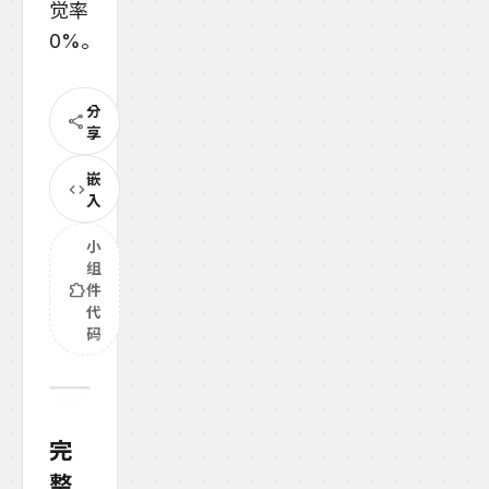
觉率
0%。
分
share
享
嵌
code
入
小
组
extension
件
代
码
完
整