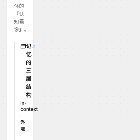
体的
「认
知画
像」。
记
🗂️
#
忆
的
三
层
结
构
In-
context
·
外
部
·