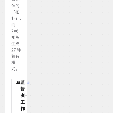
体的
「拓
扑」，
而
7×6
矩阵
生成
27 种
独有
模
式。
监
👥
#
督
者-
工
作