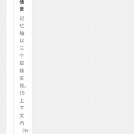
情
景
记
忆
轴
以
三
个
层
级
实
现。
(1)
上
下
文
内
（In-