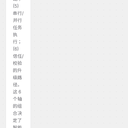
(5)
串行/
并行
任务
执
行；
(6)
信任/
校验
的升
级路
径。
这 6
个轴
的组
合决
定了
智能