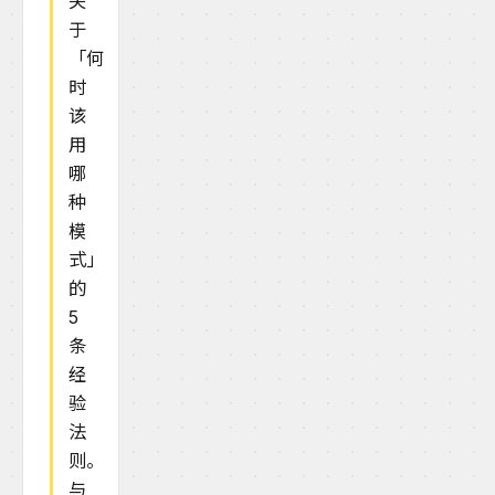
关
于
「何
时
该
用
哪
种
模
式」
的
5
条
经
验
法
则。
与