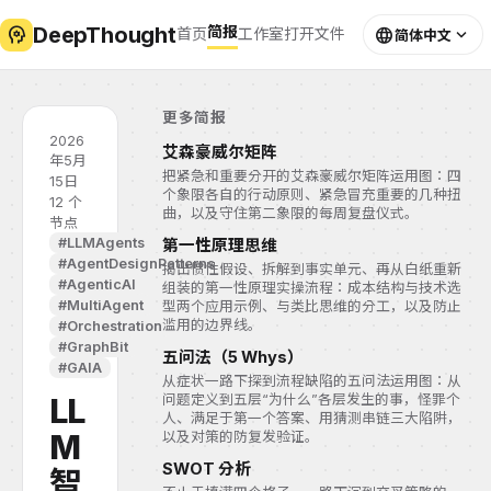
DeepThought
psychology
简报
language
expand_more
首页
工作室
打开文件
简体中文
更多简报
2026
艾森豪威尔矩阵
年5月
把紧急和重要分开的艾森豪威尔矩阵运用图：四
15日
个象限各自的行动原则、紧急冒充重要的几种扭
12 个
曲，以及守住第二象限的每周复盘仪式。
节点
#LLMAgents
第一性原理思维
#AgentDesignPatterns
揭出惯性假设、拆解到事实单元、再从白纸重新
#AgenticAI
组装的第一性原理实操流程：成本结构与技术选
#MultiAgent
型两个应用示例、与类比思维的分工，以及防止
滥用的边界线。
#Orchestration
#GraphBit
五问法（5 Whys）
#GAIA
从症状一路下探到流程缺陷的五问法运用图：从
LL
问题定义到五层“为什么”各层发生的事，怪罪个
人、满足于第一个答案、用猜测串链三大陷阱，
M
以及对策的防复发验证。
SWOT 分析
智