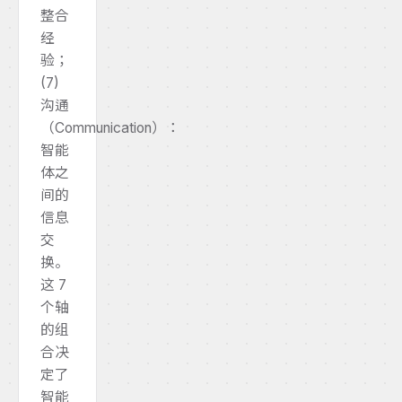
整合
经
验；
(7)
沟通
（Communication）：
智能
体之
间的
信息
交
换。
这 7
个轴
的组
合决
定了
智能