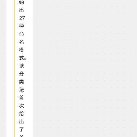
纳
出
27
种
命
名
模
式。
该
分
类
法
首
次
给
出
了