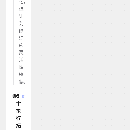
化，
但
计
划
修
订
的
灵
活
性
较
低。
6
🌐
#
个
执
行
拓