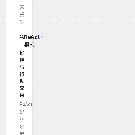
文
丢
失。
ReAct
🔍
#
模式
推
理
与
行
动
交
替
ReAct
是
经
过
最