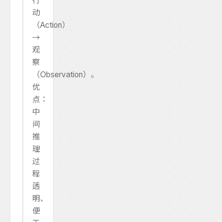
行
动
（Action）
→
观
察
（Observation）。
优
点：
中
间
推
理
过
程
透
明、
便