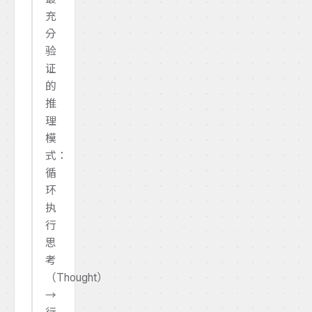
充
分
验
证
的
推
理
模
式：
循
环
执
行
思
考
（Thought）
→