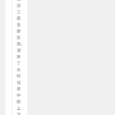
这
三
层
全
部
实
现，
消
除
了
长
时
任
务
中
的
上
下