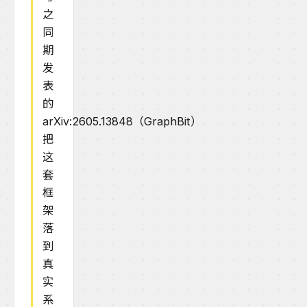
之
同
期
发
表
的
arXiv:2605.13848（GraphBit）
把
这
套
框
架
落
到
真
实
系