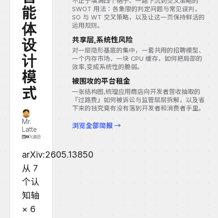
不止于填满四个格子、一路下沉到交叉策略的
能
SWOT 用法：各象限的判定问题与常见误判，
SO 与 WT 交叉策略，以及让这一页保持鲜活的
体
运用规则。
共享层,系统性风险
设
对一层隐形基底的集中，一套共用的招聘模型、
计
一个内存市场、一块 CPU 缓存，如何把局部的
效率,变成系统性的脆弱。
模
被围攻的平台租金
式
一张结构图,梳理应用商店向开发者营收抽取的
『过路费』如何被诉讼与监管层层拆解，以及省
下来的钱究竟有没有落到开发者和消费者手里。
Mr.
浏览全部简报 →
Latte
arXiv:2605.13850
从 7
个认
知轴
× 6