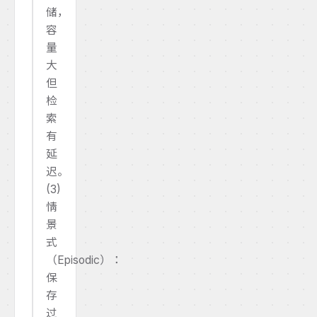
储，
容
量
大
但
检
索
有
延
迟。
(3)
情
景
式
（Episodic）：
保
存
过