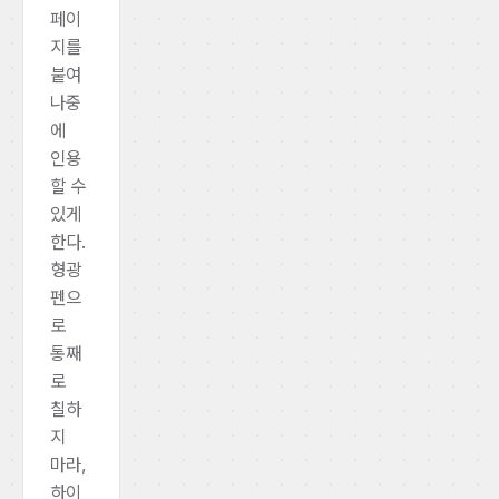
페이
지를
붙여
나중
에
인용
할 수
있게
한다.
형광
펜으
로
통째
로
칠하
지
마라,
하이