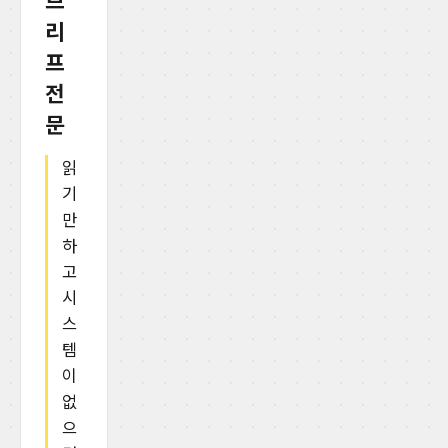
브
리
프
전
문
읽
기
만
하
고
시
스
템
이
없
으