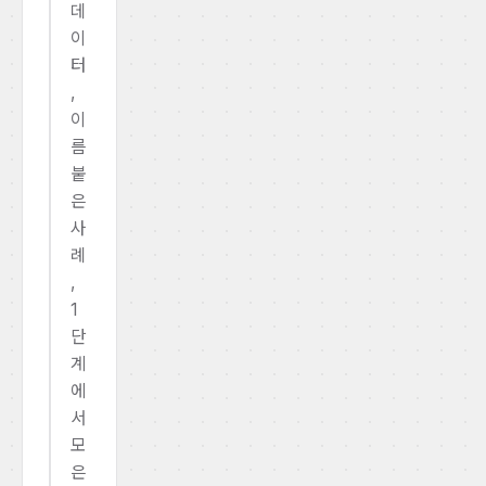
데
이
터
,
이
름
붙
은
사
례
,
1
단
계
에
서
모
은