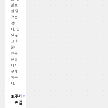
말로
한 줄
적는
것이
다. 몇
달 뒤
그 한
줄이
인용
문을
다시
찾게
해준
다.
주제
🧵
#
연결