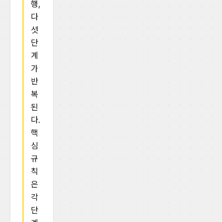
행,
다
섯
단
계
가
반
복
된
다.
핵
심
규
칙
은
각
단