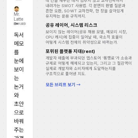
네 칸을 채우는 데서 멈추지 않고 교차전략까지
내려가는 SWOT 사용법. 각 분면의 판별 질문과
흔한 오판, SO·WT 교차전략, 한 장을 살아있게
Mr.
유지하는 운용 규칙까지.
Latte
공유 레이어, 시스템 리스크
보이지 않는 레이어(공유 채용 모델, 메모리 시장,
독서
CPU 캐시)에 집중이 일어날 때, 국소적 효율이
어떻게 시스템 전체의 취약성으로 바뀌는가.
메모
포위된 플랫폼 지대(rent)
를
개발자 매출에 부과되던 앱스토어 '통행료'가 소송과
눈에
규제로 어떻게 해체되고 있는지, 그리고 그 절감액이
보이
실제로 개발자와 소비자에게 도달하는지를
구조적으로 풀어낸 지도.
는
모든 브리프 보기 →
논거
와
초안
으로
바꿔
주는