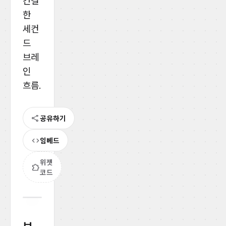
간결
한
세컨
드
브레
인
흐름.
share
공유하기
code
임베드
위젯
extension
코드