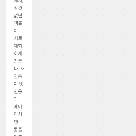
해서,
상관
없던
책들
이
서로
대화
하게
만든
다. 새
인용
이 옛
인용
과
메아
리치
면
둘을