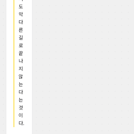
도
막
다
른
길
로
끝
나
지
않
는
다
는
것
이
다.