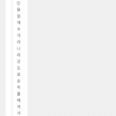
인
용
문.
개
수
가
아
니
라
강
도
로
순
위
를
매
겨
가