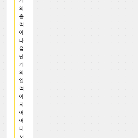
계
의
출
력
이
다
음
단
계
의
입
력
이
되
어
어
디
서