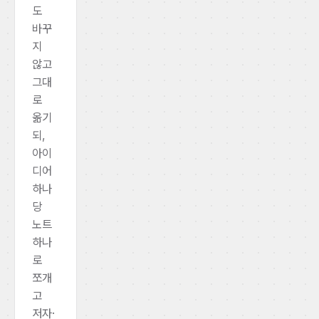
도
바꾸
지
않고
그대
로
옮기
되,
아이
디어
하나
당
노트
하나
로
쪼개
고
저자·