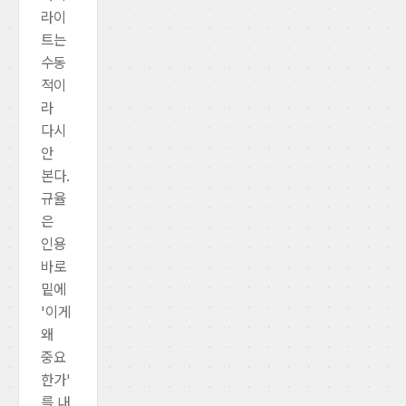
라이
트는
수동
적이
라
다시
안
본다.
규율
은
인용
바로
밑에
'이게
왜
중요
한가'
를 내