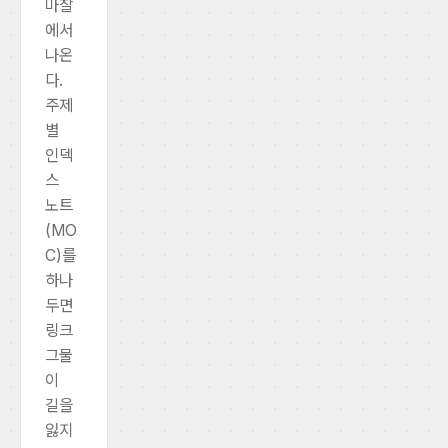
마찰
에서
나온
다.
주제
별
인덱
스
노트
(MO
C)를
하나
두면
링크
그물
이
길을
잃지