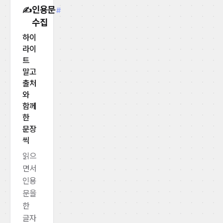
인용문
✍️
#
수집
하이
라이
트
말고
출처
와
함께
한
문장
씩
읽으
면서
인용
문을
한
글자