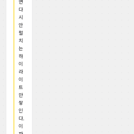
면
다
시
안
펼
치
는
하
이
라
이
트
만
쌓
인
다.
이