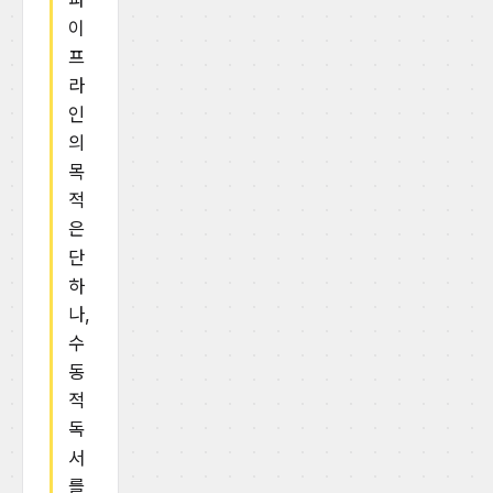
파
이
프
라
인
의
목
적
은
단
하
나,
수
동
적
독
서
를