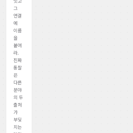
잇고
그
연결
에
이름
을
붙여
라.
진짜
통찰
은
다른
분야
의 두
출처
가
부딪
치는