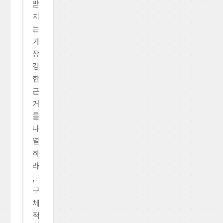
받
치
는
가
장
강
한
근
거
를
나
열
하
라
,
구
체
적