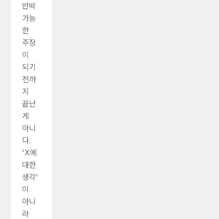
반박
가능
한
주장
이
되기
전까
지
끝난
게
아니
다.
'X에
대한
생각'
이
아니
라