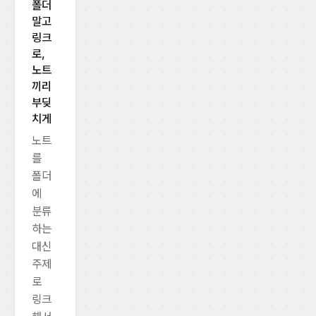
폴더
말고
링크
로,
노트
끼리
부딪
치게
노트
를
폴더
에
분류
하는
대신
주제
로
링크