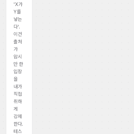
'X가
Y를
낳는
다'.
이건
출처
가
암시
만 한
입장
을
내가
직접
취하
게
강제
한다.
테스