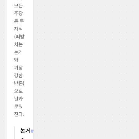
모든
주장
은 두
자식
(떠받
치는
논거
와
가장
강한
반론)
으로
날카
로워
진다.
논거
#