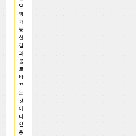
발
행
가
능
한
결
과
물
로
바
꾸
는
것
이
다.
인
용