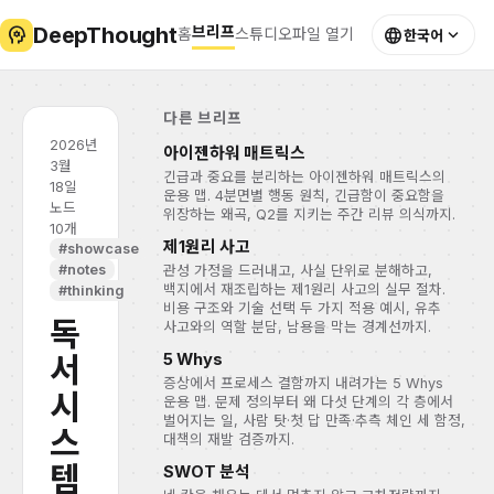
DeepThought
psychology
브리프
language
expand_more
홈
스튜디오
파일 열기
한국어
다른 브리프
2026년
아이젠하워 매트릭스
3월
긴급과 중요를 분리하는 아이젠하워 매트릭스의
18일
운용 맵. 4분면별 행동 원칙, 긴급함이 중요함을
노드
위장하는 왜곡, Q2를 지키는 주간 리뷰 의식까지.
10개
제1원리 사고
#showcase
#notes
관성 가정을 드러내고, 사실 단위로 분해하고,
백지에서 재조립하는 제1원리 사고의 실무 절차.
#thinking
비용 구조와 기술 선택 두 가지 적용 예시, 유추
독
사고와의 역할 분담, 남용을 막는 경계선까지.
5 Whys
서
증상에서 프로세스 결함까지 내려가는 5 Whys
시
운용 맵. 문제 정의부터 왜 다섯 단계의 각 층에서
벌어지는 일, 사람 탓·첫 답 만족·추측 체인 세 함정,
스
대책의 재발 검증까지.
템
SWOT 분석