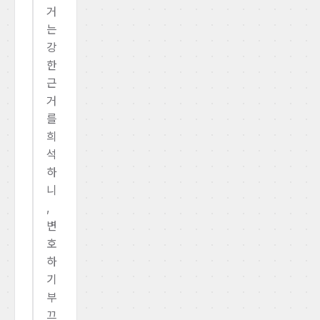
거
는
강
한
근
거
를
희
석
하
니
,
변
호
하
기
부
끄