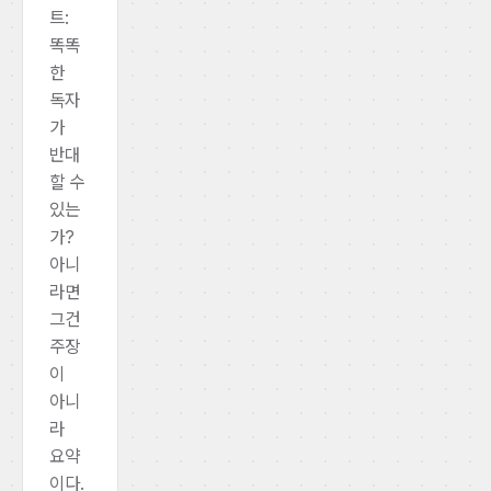
트:
똑똑
한
독자
가
반대
할 수
있는
가?
아니
라면
그건
주장
이
아니
라
요약
이다.