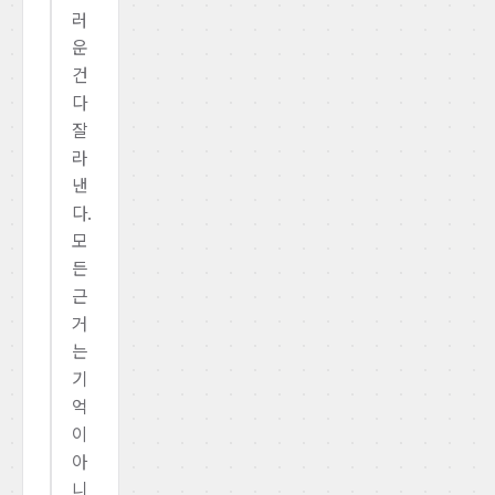
러
운
건
다
잘
라
낸
다.
모
든
근
거
는
기
억
이
아
니