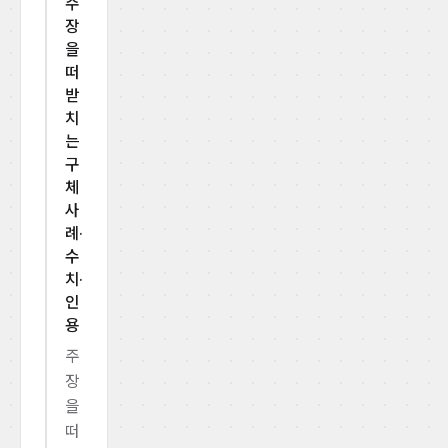
주
장
을
떠
받
치
는
구
체
사
례·
수
치·
인
용
주
장
을
떠