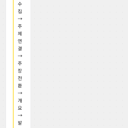
수
집
→
주
제
연
결
→
주
장
전
환
→
개
요
→
발