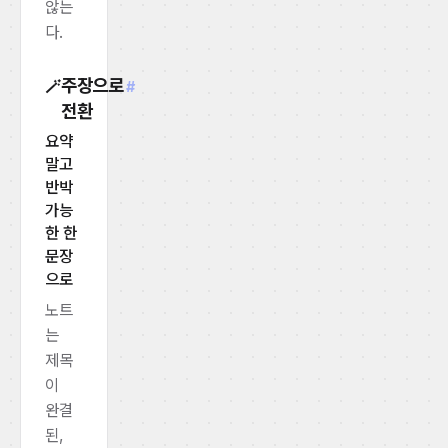
않는
다.
주장으로
🪄
#
전환
요약
말고
반박
가능
한 한
문장
으로
노트
는
제목
이
완결
된,