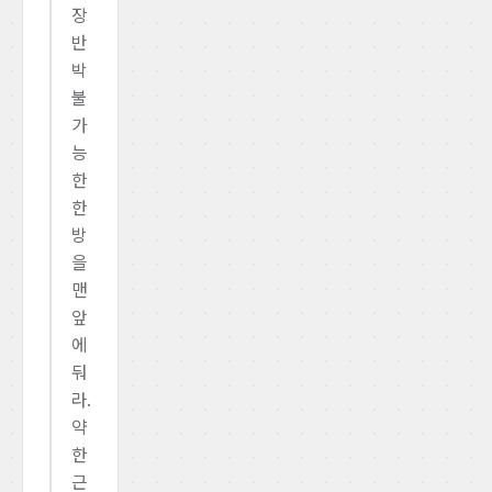
장
반
박
불
가
능
한
한
방
을
맨
앞
에
둬
라.
약
한
근