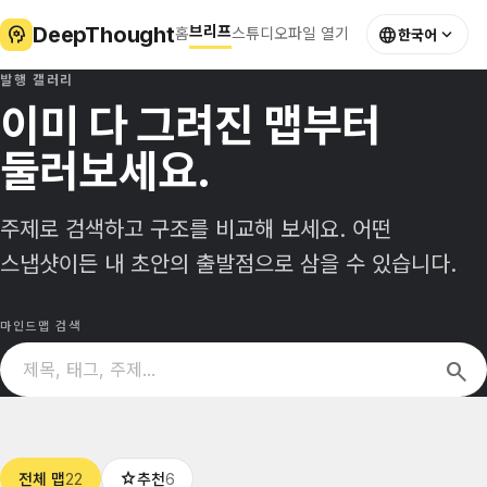
DeepThought
psychology
브리프
language
expand_more
홈
스튜디오
파일 열기
한국어
발행 갤러리
이미 다 그려진 맵부터
둘러보세요.
주제로 검색하고 구조를 비교해 보세요. 어떤
스냅샷이든 내 초안의 출발점으로 삼을 수 있습니다.
마인드맵 검색
search
star
22
6
전체 맵
추천