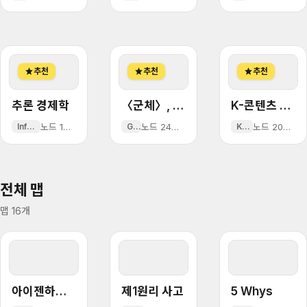
추천
추천
추천
star
star
star
추론 경제학
〈군체〉, 124개국 선판매
K-콘텐츠 일본 전략 전환
InferenceEconomics
노드 15개
·
2026년 5월 12일
Gunche
·
5개 언어
노드 24개
·
2026년 5월 6일
K-content
·
5개 언어
노드 20개
·
전체 맵
맵 16개
아이젠하워 매트릭스
제1원리 사고
5 Whys