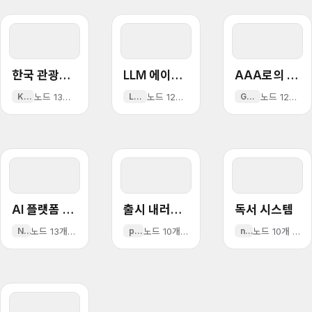
한국 관광수지 흑자: 인바운드 테크 기회
LLM 에이전트 설계 패턴
AAA로의 집중
KTourism
노드 13개
·
2026년 5월 15일
LLMAgents
·
5개 언어
노드 12개
·
2026년 5월 15일
GameIndustry
·
5개 언어
노드 12개
·
AI 플랫폼 수직 통합
출시 내러티브
독서 시스템
Nvidia
노드 13개
·
2026년 5월 11일
product
·
5개 언어
노드 10개
·
2026년 3월 20일
notes
노드 10개
·
5개 언어
·
2