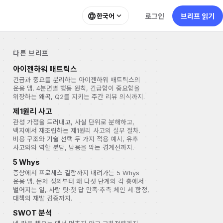
language
expand_more
로그인
브리프 읽기
한국어
다른 브리프
아이젠하워 매트릭스
긴급과 중요를 분리하는 아이젠하워 매트릭스의
운용 맵. 4분면별 행동 원칙, 긴급함이 중요함을
위장하는 왜곡, Q2를 지키는 주간 리뷰 의식까지.
제1원리 사고
관성 가정을 드러내고, 사실 단위로 분해하고,
백지에서 재조립하는 제1원리 사고의 실무 절차.
비용 구조와 기술 선택 두 가지 적용 예시, 유추
사고와의 역할 분담, 남용을 막는 경계선까지.
5 Whys
증상에서 프로세스 결함까지 내려가는 5 Whys
운용 맵. 문제 정의부터 왜 다섯 단계의 각 층에서
벌어지는 일, 사람 탓·첫 답 만족·추측 체인 세 함정,
대책의 재발 검증까지.
SWOT 분석