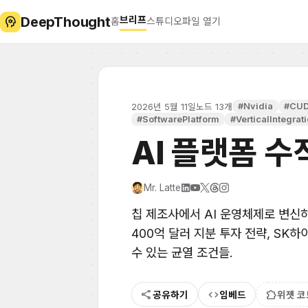
DeepThought
psychology
브리프
홈
스튜디오
파일 열기
#Nvidia
#CU
2026년 5월 11일
노드 13개
#SoftwarePlatform
#VerticalIntegrat
AI 플랫폼 수
Mr. Latte
칩 제조사에서 AI 운영체제로 변신하는
400억 달러 지분 투자 전략, SK
수 있는 균열 조건들.
share
code
extension
공유하기
임베드
위젯 코