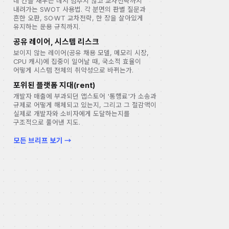
네 칸을 채우는 데서 멈추지 않고 교차전략까지
내려가는 SWOT 사용법. 각 분면의 판별 질문과
흔한 오판, SO·WT 교차전략, 한 장을 살아있게
유지하는 운용 규칙까지.
공유 레이어, 시스템 리스크
보이지 않는 레이어(공유 채용 모델, 메모리 시장,
CPU 캐시)에 집중이 일어날 때, 국소적 효율이
어떻게 시스템 전체의 취약성으로 바뀌는가.
포위된 플랫폼 지대(rent)
개발자 매출에 부과되던 앱스토어 '통행료'가 소송과
규제로 어떻게 해체되고 있는지, 그리고 그 절감액이
실제로 개발자와 소비자에게 도달하는지를
구조적으로 풀어낸 지도.
모든 브리프 보기 →